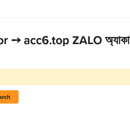
 ➙ acc6.top ZALO অ্যাকাউন্
arch